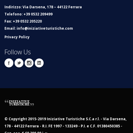
Indirizzo
: Via Darsena, 178 – 44122 Ferrara
Telefono
: +39 0532 209499
Fax
: +39 0532 205220
Email
:
info@iniziativeturistiche.com
Privacy Policy
Follow Us
© Copyright 2015-2019 Iniziative Turistiche S.C.a r.l. - Via Darsena,
178 - 44122 Ferrara - R.I. FE 1997 - 133249 - P.I. e C.F. 01380450385 -
Cap. soc. € 69.290,00 i. v.