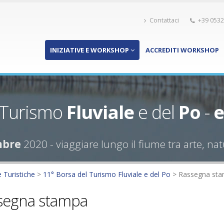
Contattaci
+39 0532
INIZIATIVE E WORKSHOP
ACCREDITI WORKSHOP
 Turismo
Fluviale
e del
Po
-
e
mbre
2020 - viaggiare lungo il fiume tra arte, na
e Turistiche
>
11° Borsa del Turismo Fluviale e del Po
>
Rassegna st
segna stampa