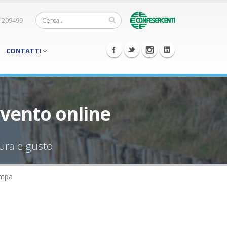
 209499
CONTATTI
vento online
tura e gusto
ampa