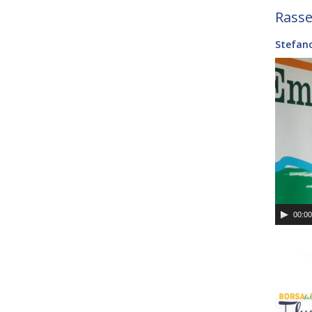
Rass
Stefano
Video
Player
00:0