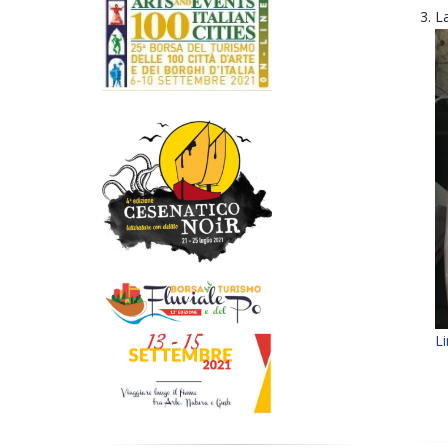
La
Li