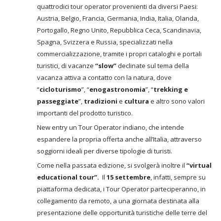
quattrodici tour operator provenienti da diversi Paesi:
Austria, Belgio, Francia, Germania, India, Italia, Olanda,
Portogallo, Regno Unito, Repubblica Ceca, Scandinavia,
Spagna, Svizzera e Russia, specializzati nella
commercializzazione, tramite i propri cataloghi e portali
turistici, di vacanze
“slow”
declinate sul tema della
vacanza attiva a contatto con la natura, dove
“
cicloturismo
”, “
enogastronomia
”, “
trekking e
passeggiate
”,
tradizioni
e
cultura
e altro sono valori
importanti del prodotto turistico.
New entry un Tour Operator indiano, che intende
espandere la propria offerta anche all’Italia, attraverso
soggiorni ideali per diverse tipologie di turisti.
Come nella passata edizione, si svolgerà inoltre il
“virtual
educational tour”.
Il
15 settembre
, infatti, sempre su
piattaforma dedicata, i Tour Operator parteciperanno, in
collegamento da remoto, a una giornata destinata alla
presentazione delle opportunità turistiche delle terre del