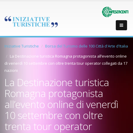
Iniziative Turistiche
Borsa del Turismo delle 100 Città d'Arte d'Italia
La Destinazione turistica Romagna protagonista all’evento online
di venerdì 10 settembre con oltre trenta tour operator collegati da 17
nazioni
La Destinazione turistica
Romagna protagonista
all’evento online di venerdì
10 settembre con oltre
trenta tour operator