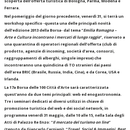
scoperta dell’offerta turistica di Bologna, Parma, Modena e
Ferrara.
Nel pomeriggio del giorno precedente, venerdì 31, si terrà un
workshop specifico -questa una delle principali novità
dell’edizione 2013 della Borsa- dal tema “
Emilia Romagna –
Arte e Cultura incontrano i mercati di lungo raggio
”, riservato a
una quarantina di operatori regionali dell’offerta (club di
prodotto, agenzie di incoming, società d’area, consorzi,
raggruppamenti di alberghi, singole imprese) che
incontreranno una quindicina di TO stranieri dai paesi
dell’area BRIC (Brasile, Russia, India, Cina), e da Corea, USA e
Irlanda.
La 17a Borsa delle 100 Città d’Arte sarà caratterizzata
quest’anno da due temi principali: web ed enogastronomia.
Tre i seminari dedicati ai diversi utilizzi in chiave di
promozione turistica del web e dei social network, in
programma venerdì 31 maggio, dalle 10 alle 15, nella Sala degli
Atti di Palazzo Re Enzo: “
Il mercato del turismo on line
”
(tenuto da Giancarlo Carniani), “
Travel, Social & Immagini. Best