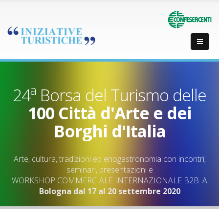
a
24
Borsa del Turismo delle
100 Città d'Arte e dei
Borghi d'Italia
Arte, cultura, tradizioni ed enogastronomia con incontri,
seminari, presentazioni e
WORKSHOP COMMERCIALE INTERNAZIONALE B2B. A
Bologna dal 17 al 20 settembre 2020