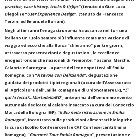
practice, case history, tricks & t(r)ips”
(tenuto da Gian Luca
Diegoli) e “
User Experience Design
”, (tenuto da Francesco
Terzini ed Emanuele Burioni).
Negli ultimi anni l’enogastronomia ha assunto nel turismo
italiano un ruolo sempre più influente come motivazione di
viaggio ed ecco che alla Borsa “sfileranno” per tre giorni,
attraverso presentazioni e degustazioni, le eccellenze
enogastronomiche nazionali di Piemonte, Toscana, Marche,
Calabria e Sardegna. La parte del leone spetterà all’Emilia
Romagna, con “
A tavola con Deliziando
”, degustazione
guidata dei prodotti tipici regionali (a cura dell’Assessorato
all’Agricoltura dell’Emilia Romagna e di Unioncamere ER), “
E’
qui la fetta?…MortadellaBO
”, anteprima dell’omonimo evento
autunnale dedicato al celebre insaccato (a cura del Consorzio
Mortadella Bologna IGP), “
Il Bio nella ristorazione in Emilia
Romagna
”, incentrato sulle produzioni alimentari biologiche
(a cura di EcoBio Confesercenti e CAT Confesercenti Emilia
Romagna), “
Gourmet Tour Emilia Romagna
”, presentazione e