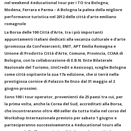
nel weekend 4 educational tour per i TO tra Bologna,
Modena, Ferrara e Parma – A Bologna la palma della migliore
performance turistica nel 2012 delle città d’arte emiliano
romagnole
La Borsa delle 100 Città d’Arte, tra i più importanti
appuntamenti italiani dedicati alla vacanza culturale e d’arte
(promossa da Confesercenti, ENIT, APT Emilia Romagna e
Unione di Prodotto Città d’Arte, Comune, Provincia, CCIAA di
Bologna, con la collaborazione di E.B.N. Ente Bilaterale
Nazionale del Turismo, UniCredit e Assicoop), sceglie Bologna
come città ospitante la sua 17a edizione, che si terrà nella
prestigiosa cornice di Palazzo Re Enzo dal 31 maggio al 2
giugno prossimi.
Sono 100 i tour operator, provenienti da 25 paesi tra cui, per
la prima volta, anche la Corea del Sud, accreditati alla Borsa,
che incontreranno oltre 450 seller da tutta Italia nel corso del
Workshop Internazionale previsto per sabato 1 giugno e
parteciperanno successivamente a 4 educational tours alla