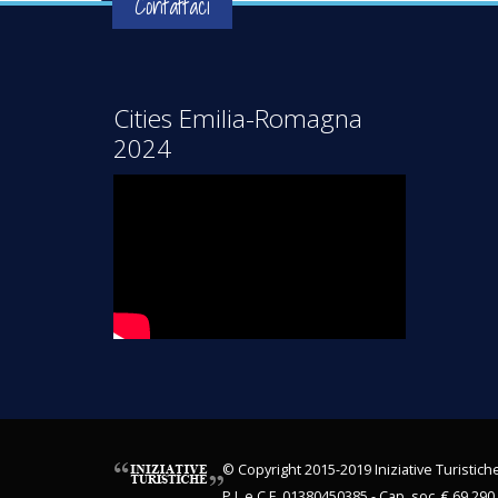
Contattaci
Cities Emilia-Romagna
2024
© Copyright 2015-2019 Iniziative Turistiche S
P.I. e C.F. 01380450385 - Cap. soc. € 69.290,0