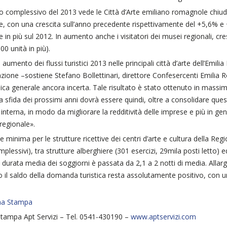
cio complessivo del 2013 vede le Città d’Arte emiliano romagnole chiudere
, con una crescita sull’anno precedente rispettivamente del +5,6% e +
 in più sul 2012. In aumento anche i visitatori dei musei regionali, c
00 unità in più).
in aumento dei flussi turistici 2013 nelle principali città d’arte dell’Em
zione –sostiene Stefano Bollettinari, direttore Confesercenti Emilia 
a generale ancora incerta. Tale risultato è stato ottenuto in massi
la sfida dei prossimi anni dovrà essere quindi, oltre a consolidare qu
a interna, in modo da migliorare la redditività delle imprese e più in g
 regionale».
e minima per le strutture ricettive dei centri d’arte e cultura della Re
mplessivi), tra strutture alberghiere (301 esercizi, 29mila posti letto) 
la durata media dei soggiorni è passata da 2,1 a 2 notti di media. Allarga
o il saldo della domanda turistica resta assolutamente positivo, con u
na Stampa
Stampa Apt Servizi – Tel. 0541-430190 –
www.aptservizi.com