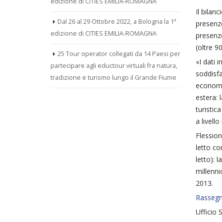
edizione di CITIES EMILIA-ROMAGNA
Il bilan
Dal 26 al 29 Ottobre 2022, a Bologna la 1ª
presenze
edizione di CITIES EMILIA-ROMAGNA
presenze
(oltre 90
25 Tour operator collegati da 14 Paesi per
«I dati 
partecipare agli eductour virtuali fra natura,
soddisfa
tradizione e turismo lungo il Grande Fiume
economic
estera: 
turistic
a livello
Flession
letto co
letto): 
millenni
2013.
Rasseg
Ufficio 