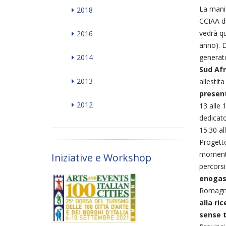
La mani
2018
CCIAA di
vedrà q
2016
anno). D
2014
generato
Sud Afr
2013
allestita
presen
2012
13 alle 1
dedicato
15.30 al
Progetto
momento 
Iniziative e Workshop
percorsi
enogast
Romagna
alla ri
sense t