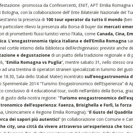
festazione -promossa da Confesercenti, ENIT, APT Emilia Romagna e 
 Bologna, con la collaborazione dell’ Ente Bilaterale Nazionale del T
uest’anno la presenza di
100 tour operator da tutto il mondo
(be
i particolare rilievo la presenza alla Borsa di buyer dai
mercati emer
ri di promettenti flussi turistici verso l’Italia, come
Canada, Cina, Emi
ica
.
L’enogastronomia tipica italiana e dell’Emilia Romagna
sar
 nel cortile interno della Biblioteca dell’Archiginnasio: previste anche de
tazione e degustazione
di un piatto della tradizione regionale e di
6, “
Emilia Romagna vs Puglia
”, mentre sabato 31, nello stesso orari
 ad una trentina di operatori stranieri specializzati in turismo del gus
le 18.30, Sala dello Stabat Mater) incentrato
sull’enogastronomia d
 Sperimentale 2014 “Turismo Enogastronomico dell’Esperienza” di Apt
conclusivo di 4 educational tour, svolti nell’ambito della Borsa, grazi
 di gusto della nostra regione: “
Turismo enogastronomico dell’es
ronomico dell’esperienza: Faenza, Brisighella e Forlì, la forza 
, Unioncamere e Regione Emilia Romagna); “
Il Gusto del Quadrila
cerca dei sapori più autentici
” (in collaborazione con Comune e Cam
he city, una città da vivere attraverso un’esperienza che tocca