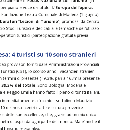
ottolineare il “
Focus Nazionale sul Turismo
” (in
er piano e voce dal titolo “
L’Europa dell’opera:
la Fondazione Teatro Comunale di Modena (1 giugno).
aboratori
“
Lezioni di Turismo
”, promossi da Centro
tudi Turistici e dedicati alle tematiche dell’utilizzo
peratori turistici (partecipazione gratuita previa
sa: 4 turisti su 10 sono stranieri
ati provvisori forniti dalle Amministrazioni Provinciali
istici (CST), lo scorso anno i vacanzieri stranieri
 in termini di presenze (+9,3%, pari a 163mila presenze
 39,3% del totale
. Sono Bologna, Modena e
 Reggio Emilia hanno fatto il pieno di turisti italiani.
ta immediatamente all’occhio –sottolinea Maurizio
0 dei nostri centri d’arte e cultura provenire
e e delle sue eccellenze, che, grazie ad un mix unico
iù meta di ospiti da ogni parte del mondo. Ma e’ anche il
dal turismo regionale».