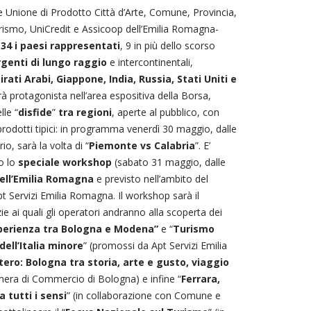
Unione di Prodotto Città d’Arte, Comune, Provincia,
urismo, UniCredit e Assicoop dell’Emilia Romagna-
n
34 i paesi rappresentati
, 9 in più dello scorso
genti di lungo raggio
e intercontinentali,
rati Arabi, Giappone, India, Russia, Stati Uniti e
à protagonista nell’area espositiva della Borsa,
lle “
disfide
”
tra
regioni
, aperte al pubblico, con
 prodotti tipici: in programma venerdì 30 maggio, dalle
o, sarà la volta di “
Piemonte vs Calabria
”. E’
to lo
speciale workshop
(sabato 31 maggio, dalle
ell’Emilia Romagna
e previsto nell’ambito del
 Servizi Emilia Romagna. Il workshop sarà il
e ai quali gli operatori andranno alla scoperta dei
perienza tra Bologna e Modena”
e “
Turismo
dell’Italia minore
” (promossi da Apt Servizi Emilia
tero: Bologna tra storia, arte e gusto, viaggio
era di Commercio di Bologna) e infine “
Ferrara,
 tutti i sensi
” (in collaborazione con Comune e