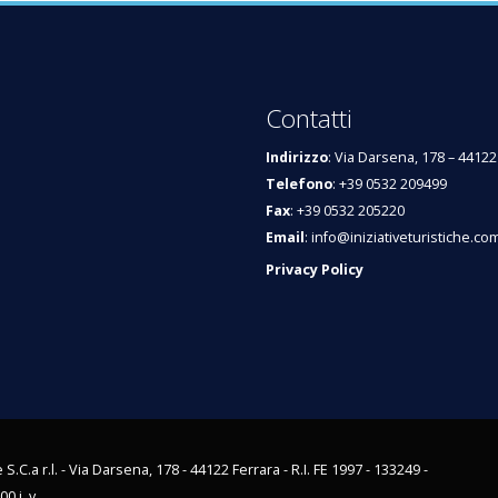
Contatti
Indirizzo
: Via Darsena, 178 – 44122
Telefono
: +39 0532 209499
Fax
: +39 0532 205220
Email
:
info@iniziativeturistiche.co
Privacy Policy
.C.a r.l. - Via Darsena, 178 - 44122 Ferrara - R.I. FE 1997 - 133249 -
0 i. v.