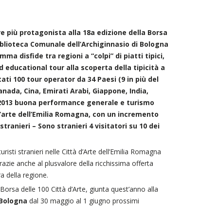
più protagonista alla 18a edizione della Borsa
Biblioteca Comunale dell’Archiginnasio di Bologna
a disfide tra regioni a “colpi” di piatti tipici,
educational tour alla scoperta della tipicità a
ti 100 tour operator da 34 Paesi (9 in più del
nada, Cina, Emirati Arabi, Giappone, India,
el 2013 buona performance generale e turismo
 d’arte dell’Emilia Romagna, con un incremento
stranieri – Sono stranieri 4 visitatori su 10 dei
risti stranieri nelle Città d’Arte dell’Emilia Romagna
grazie anche al plusvalore della ricchissima offerta
a della regione.
a Borsa delle 100 Città d’Arte, giunta quest’anno alla
 Bologna
dal 30 maggio al 1 giugno prossimi