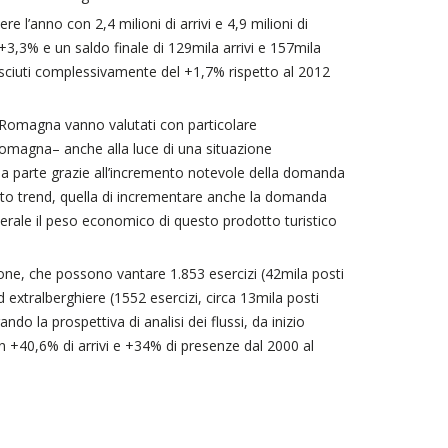
 l’anno con 2,4 milioni di arrivi e 4,9 milioni di
3,3% e un saldo finale di 129mila arrivi e 157mila
resciuti complessivamente del +1,7% rispetto al 2012
ilia Romagna vanno valutati con particolare
Romagna– anche alla luce di una situazione
ma parte grazie all’incremento notevole della domanda
esto trend, quella di incrementare anche la domanda
enerale il peso economico di questo prodotto turistico
gione, che possono vantare 1.853 esercizi (42mila posti
ed extralberghiere (1552 esercizi, circa 13mila posti
ndo la prospettiva di analisi dei flussi, da inizio
n +40,6% di arrivi e +34% di presenze dal 2000 al