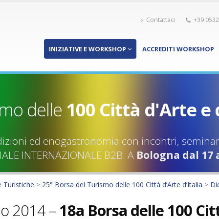
Contattaci
+39 0532
INIZIATIVE E WORKSHOP
ACCREDITI WORKSHOP
smo delle
100 Città d'Arte e 
adizioni ed enogastronomia con incontri, seminar
LE INTERNAZIONALE B2B. A
Bologna dal 17 
e Turistiche
>
25° Borsa del Turismo delle 100 Città d’Arte d’Italia
>
Di
o 2014 –
18a Borsa delle 100 Cit