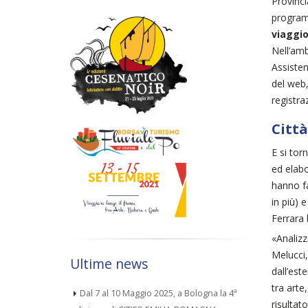
Provinci
programm
viaggio
Nell’amb
Assisten
del web,
registra
Città
E si tor
ed elabo
hanno fa
in più) e
Ferrara 
«Analizz
Melucci,
Ultime news
dall’est
tra arte
Dal 7 al 10 Maggio 2025, a Bologna la 4ª
risultat