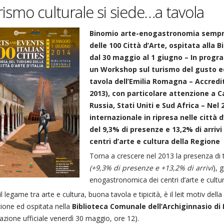
urismo culturale si siede…a tavola
Binomio arte-enogastronomia sempre 
delle 100 Città d’Arte, ospitata alla 
dal 30 maggio al 1 giugno – In programm
un Workshop sul turismo del gusto ed 
tavola dell’Emilia Romagna – Accredita
2013), con particolare attenzione a Ca
Russia, Stati Uniti e Sud Africa – N
internazionale in ripresa nelle città
del 9,3% di presenze e 13,2% di arrivi 
centri d’arte e cultura della Regione
Torna a crescere nel 2013 la presenza di tu
(+9,3% di presenze e +13,2% di arrivi
), 
enogastronomica dei centri d’arte e cultur
il legame tra arte e cultura, buona tavola e tipicità, è il leit motiv dell
ione ed ospitata nella
Biblioteca Comunale dell’Archiginnasio di
azione ufficiale venerdì 30 maggio, ore 12).