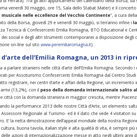
a di Ferrara). Tra gli altri appuntamenti del calendario della Borsa, da s
a venerdì 30 maggio, ore 15, Sala dello Stabat Mater) e il concerto p
 musicale nelle eccellenze del Vecchio Continente
”, a cura del
ito della Borsa, giovedì 29 e venerdì 30 maggio, si terranno infine i
l
za Tecnica di Confesercenti Emilia Romagna, BTO Educational e Centro S
 dei social e degli altri strumenti contemporanei a disposizione degli o
zione on-line sul sito
www.peremiliaromagna.it
).
 d’arte dell’Emilia Romagna, un 2013 in ripre
na a parlare straniero nelle città d’arte dell’Emilia Romagna. Secondo i d
rati per Assoturismo Confesercenti Emilia Romagna dal Centro Studi Tur
tto registrare, nei centri d’arte e affari della Regione, un incremento
 arrivi (13,2%), con il
peso della domanda internazionale salito al
le città con la domanda straniera in maggior crescita, mentre Piacenza e
ando la performance 2013 delle nostre Città d’Arte, un elemento sal
 Assessore Regionale al Turismo- ed è il dato che vede 4 visitatori su 1
ero. E’ la netta dimostrazione dell’appeal mondiale della nostra Region
, cultura, buona tavola, italian style e alta qualità di vita, è sempre p
o delle azioni di internazionalizzazione messe in atto negli ultimi anni 