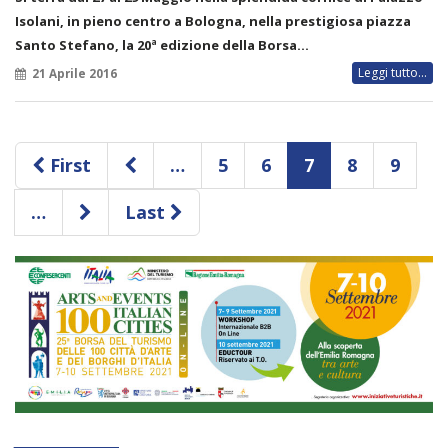
Isolani, in pieno centro a Bologna, nella prestigiosa piazza
Santo Stefano, la 20ª edizione della Borsa…
Leggi tutto...
21 Aprile 2016
First
…
5
6
7
8
9
…
Last