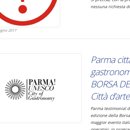
nessuna richiesta d
ugno 2017
Parma città
gastronom
BORSA DE
Città d’arte
Parma testimonial d
edizione della Borsa 
maggior evento itali
operatori, in progr