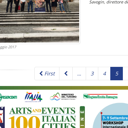
Savogin, direttore d
ggio 2017
First
…
3
4
5