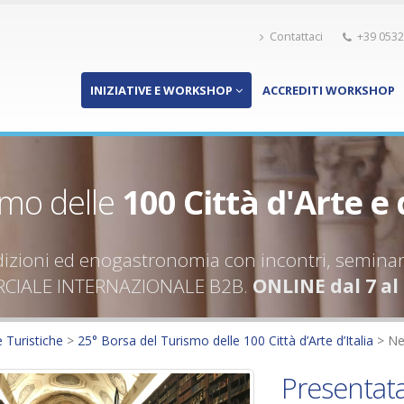
Contattaci
+39 0532
INIZIATIVE E WORKSHOP
ACCREDITI WORKSHOP
smo delle
100 Città d'Arte e 
adizioni ed enogastronomia con incontri, seminar
IALE INTERNAZIONALE B2B.
ONLINE dal 7 al
e Turistiche
>
25° Borsa del Turismo delle 100 Città d’Arte d’Italia
>
Ne
Presentat