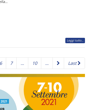
ella…
Leggi tutto...
6
7
…
10
…
Last