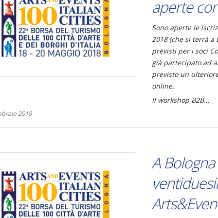
aperte con
Sono aperte le iscri
2018 (che si terrà a
previsti per i soci C
già partecipato ad 
previsto un ulteriore
online.
Il workshop B2B…
bbraio 2018
A Bologna 
ventiduesi
Arts&Events