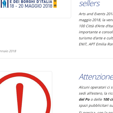
sellers
Arts and Events 201
maggio 2018, la ven
100 Città d’Arte d’Ita
importante e consol
turismo d’arte e cul
ENIT, APT Emilia R
nnaio 2018
Attenzione 
Alcuni operatori ci 
sedi all’estero, la r
del Po
o delle
100 ci
spazi pubblicitari su
Si precisa, con la pr