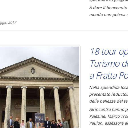
A dare il benvenuto 
mondo non poteva ch
ggio 2017
18 tour op
Turismo del
a Fratta P
Nella splendida
loc
presentato l’eductou
delle bellezze del te
All’incontro hanno p
Polesine, Marco Trom
Paulon, assessore a