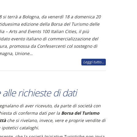
8 si terrà a Bologna, da venerdì 18 a domenica 20
tiduesima edizione della Borsa del Turismo delle
lia – Arts and Events 100 Italian Cities, il più
idato evento italiano di commercializzazione del
tura, promossa da Confesercenti col sostegno di
omagna, Unione…
Leggi tutto...
alle richieste di dati
segnalano di aver ricevuto, da parte di società con
ichiesta di conferma dati per la
Borsa del Turismo
ttà
che si rivelano, invece, vere e proprie vendite di
 ipotetici cataloghi.
esente, che la società Iniziative Turistiche non invia