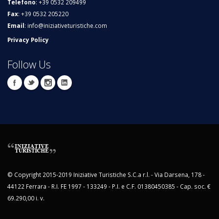
Telefono
: +39 0532 209499
Fax
: +39 0532 205220
Email
:
info@iniziativeturistiche.com
Privacy Policy
Follow Us
© Copyright 2015-2019 Iniziative Turistiche S.C.a r.l. - Via Darsena, 178 -
44122 Ferrara - R.I. FE 1997 - 133249 - P.I. e C.F. 01380450385 - Cap. soc. €
69.290,00 i. v.