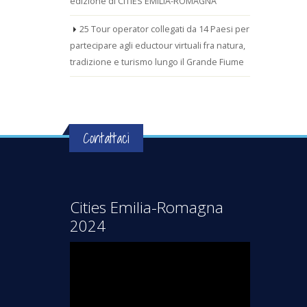
edizione di CITIES EMILIA-ROMAGNA
25 Tour operator collegati da 14 Paesi per
partecipare agli eductour virtuali fra natura,
tradizione e turismo lungo il Grande Fiume
Contattaci
Cities Emilia-Romagna
2024