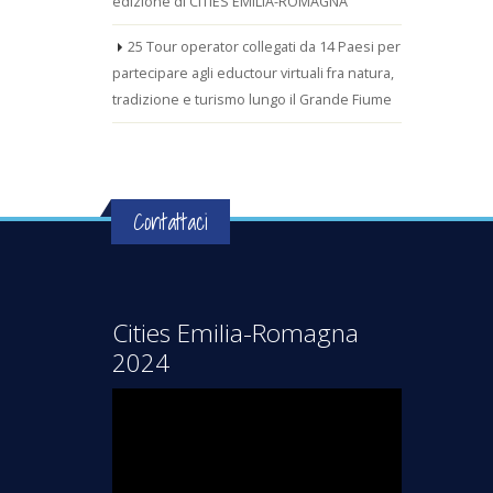
edizione di CITIES EMILIA-ROMAGNA
25 Tour operator collegati da 14 Paesi per
partecipare agli eductour virtuali fra natura,
tradizione e turismo lungo il Grande Fiume
Contattaci
Cities Emilia-Romagna
2024