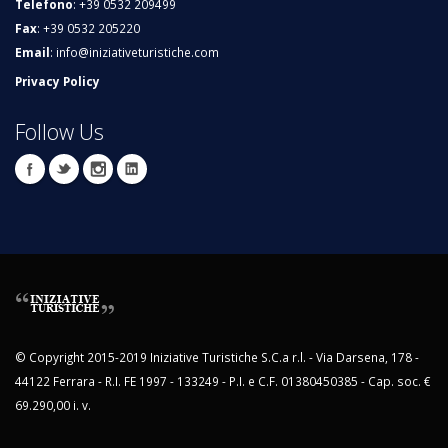
Telefono
: +39 0532 209499
Fax
: +39 0532 205220
Email
:
info@iniziativeturistiche.com
Privacy Policy
Follow Us
© Copyright 2015-2019 Iniziative Turistiche S.C.a r.l. - Via Darsena, 178 -
44122 Ferrara - R.I. FE 1997 - 133249 - P.I. e C.F. 01380450385 - Cap. soc. €
69.290,00 i. v.