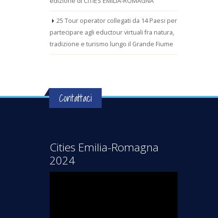
edizione di CITIES EMILIA-ROMAGNA
25 Tour operator collegati da 14 Paesi per
partecipare agli eductour virtuali fra natura,
tradizione e turismo lungo il Grande Fiume
Contattaci
Cities Emilia-Romagna
2024