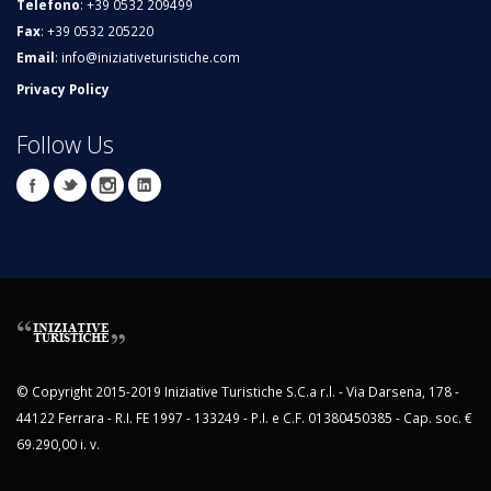
Telefono
: +39 0532 209499
Fax
: +39 0532 205220
Email
:
info@iniziativeturistiche.com
Privacy Policy
Follow Us
© Copyright 2015-2019 Iniziative Turistiche S.C.a r.l. - Via Darsena, 178 -
44122 Ferrara - R.I. FE 1997 - 133249 - P.I. e C.F. 01380450385 - Cap. soc. €
69.290,00 i. v.