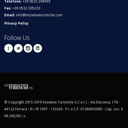
Telefono
: +39 0532 209499
Fax
: +39 0532 205220
Email
:
info@iniziativeturistiche.com
Privacy Policy
Follow Us
© Copyright 2015-2019 Iniziative Turistiche S.C.a r.l. - Via Darsena, 178 -
44122 Ferrara - R.I. FE 1997 - 133249 - P.I. e C.F. 01380450385 - Cap. soc. €
69.290,00 i. v.