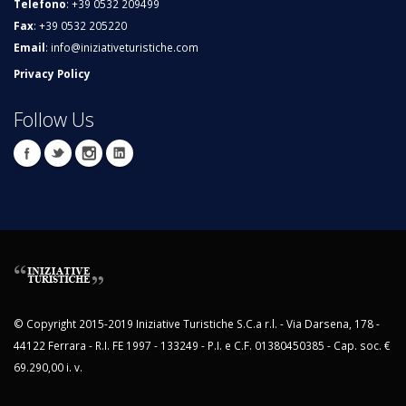
Telefono
: +39 0532 209499
Fax
: +39 0532 205220
Email
:
info@iniziativeturistiche.com
Privacy Policy
Follow Us
© Copyright 2015-2019 Iniziative Turistiche S.C.a r.l. - Via Darsena, 178 -
44122 Ferrara - R.I. FE 1997 - 133249 - P.I. e C.F. 01380450385 - Cap. soc. €
69.290,00 i. v.