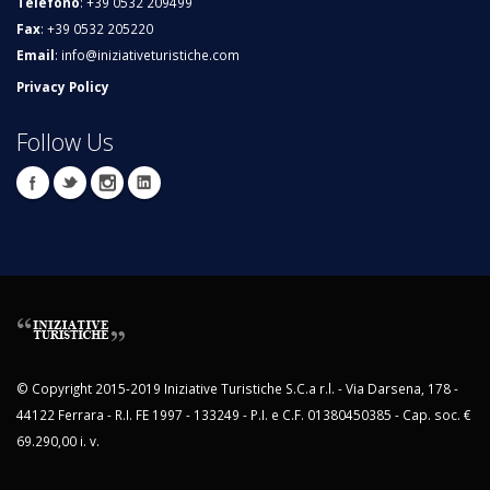
Telefono
: +39 0532 209499
Fax
: +39 0532 205220
Email
:
info@iniziativeturistiche.com
Privacy Policy
Follow Us
© Copyright 2015-2019 Iniziative Turistiche S.C.a r.l. - Via Darsena, 178 -
44122 Ferrara - R.I. FE 1997 - 133249 - P.I. e C.F. 01380450385 - Cap. soc. €
69.290,00 i. v.