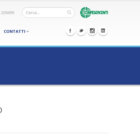
 209499
CONTATTI
o