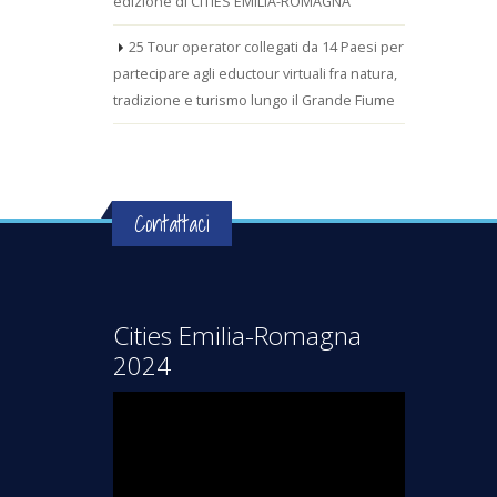
edizione di CITIES EMILIA-ROMAGNA
25 Tour operator collegati da 14 Paesi per
partecipare agli eductour virtuali fra natura,
tradizione e turismo lungo il Grande Fiume
Contattaci
Cities Emilia-Romagna
2024