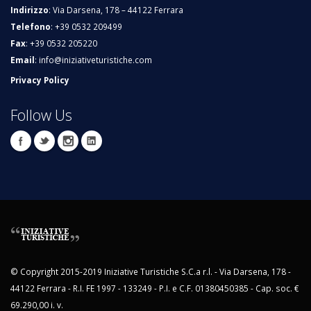
Indirizzo
: Via Darsena, 178 – 44122 Ferrara
Telefono
: +39 0532 209499
Fax
: +39 0532 205220
Email
:
info@iniziativeturistiche.com
Privacy Policy
Follow Us
© Copyright 2015-2019 Iniziative Turistiche S.C.a r.l. - Via Darsena, 178 -
44122 Ferrara - R.I. FE 1997 - 133249 - P.I. e C.F. 01380450385 - Cap. soc. €
69.290,00 i. v.