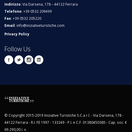
Indirizzo
: Via Darsena, 178 – 44122 Ferrara
Telefono
: +39 0532 209499
Fax
: +39 0532 205220
Email
:
info@iniziativeturistiche.com
Privacy Policy
Follow Us
© Copyright 2015-2019 Iniziative Turistiche S.C.a r.l. - Via Darsena, 178 -
44122 Ferrara - R.I. FE 1997 - 133249 - P.I. e C.F. 01380450385 - Cap. soc. €
69.290,00 i. v.