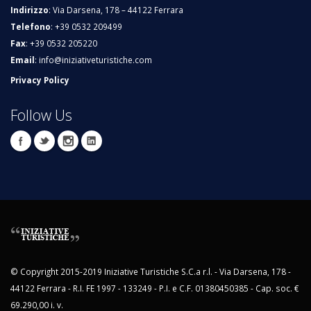
Indirizzo
: Via Darsena, 178 – 44122 Ferrara
Telefono
: +39 0532 209499
Fax
: +39 0532 205220
Email
:
info@iniziativeturistiche.com
Privacy Policy
Follow Us
© Copyright 2015-2019 Iniziative Turistiche S.C.a r.l. - Via Darsena, 178 -
44122 Ferrara - R.I. FE 1997 - 133249 - P.I. e C.F. 01380450385 - Cap. soc. €
69.290,00 i. v.